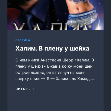
ЭРОТИКА
Халим. В плену у шейха
О чем книга Анастасия Шерр «Халим. В
плену у шейха» Вжав в кожу моей шеи
острое лезвие, он взглянул на меня
сверху вниз. — Я — Халим эль Хамад….
ХАЛИМ.
ЧИТАТЬ
В
ПЛЕНУ
У
ШЕЙХА