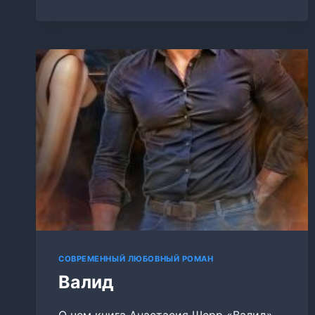
СОВРЕМЕННЫЙ ЛЮБОВНЫЙ РОМАН
Валид
О чем книга Анастасия Шерр «Валид»