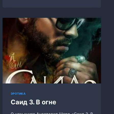
НА
ОСТРИЕ
ЭРОТИКА
Саид 3. В огне
О чем книга Анастасия Шерр «Саид 3. В