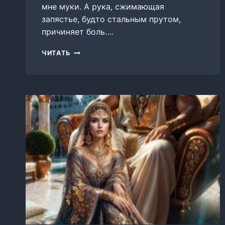
мне муки. А рука, сжимающая
запястье, будто стальным прутом,
причиняет боль….
ВЫЙТИ
ЧИТАТЬ
ЗАМУЖ
ЗА
ШЕЙХА