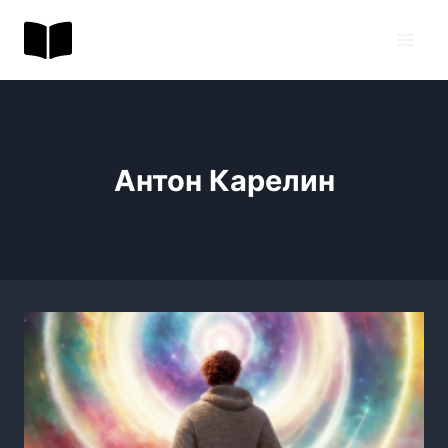
Перейти
BookToday.ru
к
содержимому
Антон Карелин