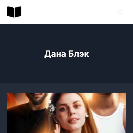
Перейти
BookToday.ru
к
содержимому
Дана Блэк