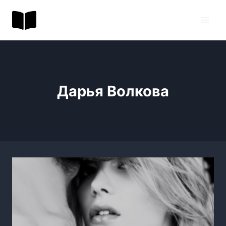
Перейти
BookToday.ru
к
содержимому
Дарья Волкова