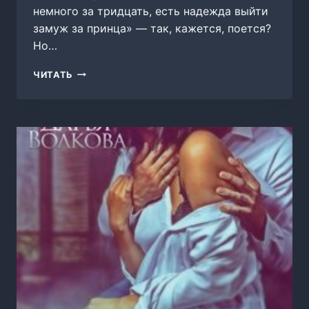
немного за тридцать, есть надежда выйти
замуж за принца» — так, кажется, поется?
Но…
КАК
ЧИТАТЬ
Я
УВЕЛА
ЖЕНИХА
С
ЧУЖОЙ
СВАДЬБЫ