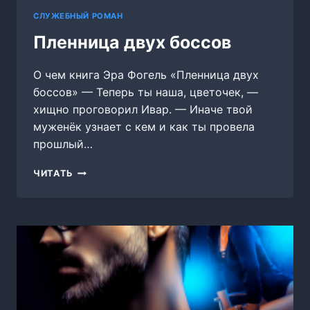
СЛУЖЕБНЫЙ РОМАН
Пленница двух боссов
О чем книга Эра Фогель «Пленница двух
боссов» — Теперь ты наша, цветочек, —
хищно проговорил Ивар. — Иначе твой
муженёк узнает с кем и как ты провела
прошлый…
ПЛЕННИЦА
ЧИТАТЬ
ДВУХ
БОССОВ