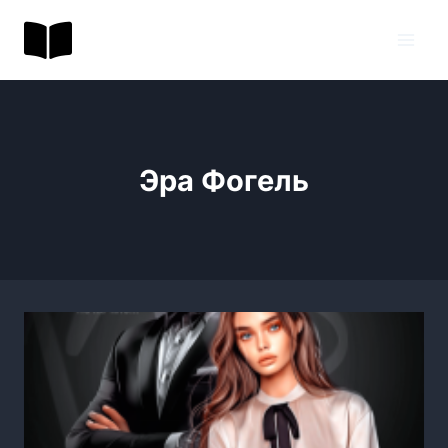
Перейти
BookToday.ru
к
содержимому
Эра Фогель