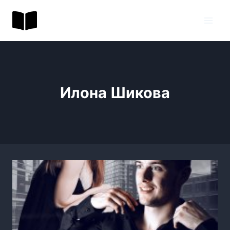
Перейти
BookToday.ru
к
содержимому
Илона Шикова