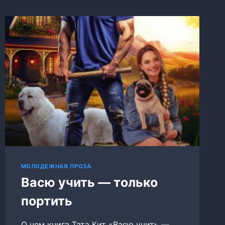
МОЛОДЕЖНАЯ ПРОЗА
Васю учить — только
портить
О чем книга Тата Кит «Васю учить —