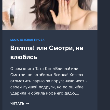
МОЛОДЕЖНАЯ ПРОЗА
Влипла! или Смотри, не
влюбись
О чем книга Тата Кит «Влипла! или
Смотри, не влюбись» Влипла! Хотела
отомстить парню за поруганную честь
своей лучшей подруги, но по ошибке
ударила и облила кофе его дядю,…
ВЛИПЛА!
ЧИТАТЬ
ИЛИ