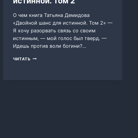
истинной. Том 2
О чем книга Татьяна Демидова
«Двойной шанс для истинной. Том 2» —
Я хочу разорвать связь со своим
истинным, — мой голос был тверд. —
Идешь против воли богини?…
ДВОЙНОЙ
ЧИТАТЬ
ШАНС
ДЛЯ
ИСТИННОЙ.
ТОМ
2