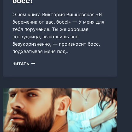
босс!
О чем книга Виктория Вишневская «Я
беременна от вас, босс!» — У меня для
тебя поручение. Ты же хорошая
сотрудница, выполнишь все
безукоризненно, — произносит босс,
подхватывая меня под…
Я
ЧИТАТЬ
БЕРЕМЕННА
ОТ
ВАС,
БОСС!