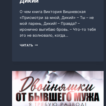
Дикий
О чем книга Виктория Вишневская
«Присмотри за мной, Дикий» – Ты – не
мой парень, Дикий! – Правда? –
иронично выгибаю бровь. – Что-то тебя
это не волновало, когда…
ПРИСМОТРИ
ЧИТАТЬ
ЗА
МНОЙ,
ДИКИЙ