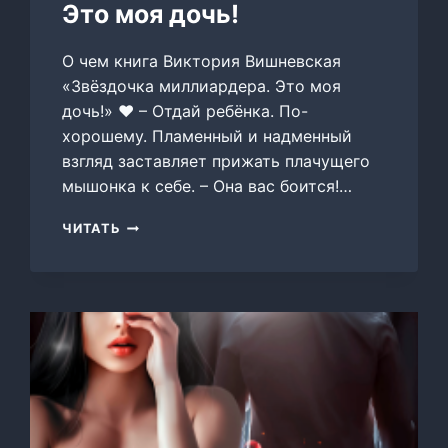
Это моя дочь!
О чем книга Виктория Вишневская
«Звёздочка миллиардера. Это моя
дочь!» ‍❤️‍ – Отдай ребёнка. По-
хорошему. Пламенный и надменный
взгляд заставляет прижать плачущего
мышонка к себе. – Она вас боится!…
ЗВЁЗДОЧКА
ЧИТАТЬ
МИЛЛИАРДЕРА.
ЭТО
МОЯ
ДОЧЬ!