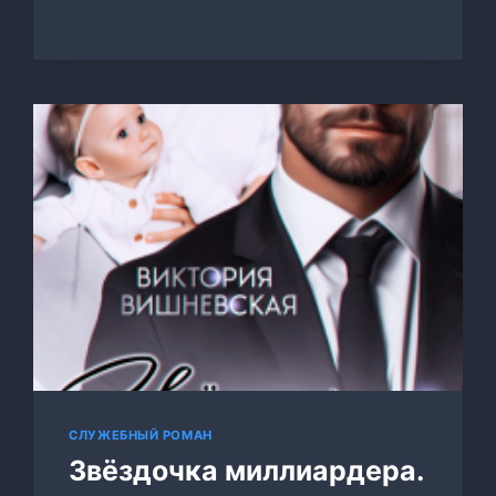
МНЕ
РЕБЁНКА,
БОСС!
СЛУЖЕБНЫЙ РОМАН
Звёздочка миллиардера.