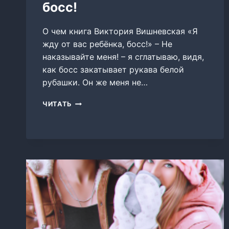
босс!
О чем книга Виктория Вишневская «Я
жду от вас ребёнка, босс!» – Не
наказывайте меня! – я сглатываю, видя,
как босс закатывает рукава белой
рубашки. Он же меня не…
Я
ЧИТАТЬ
ЖДУ
ОТ
ВАС
РЕБЁНКА,
БОСС!