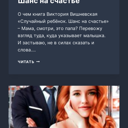
Шанс на счастье
О чем книга Виктория Вишневская
«Случайный ребёнок. Шанс на счастье»
– Мама, смотри, это папа? Перевожу
взгляд туда, куда указывает малышка.
И застываю, не в силах сказать и
слова….
СЛУЧАЙНЫЙ
ЧИТАТЬ
РЕБЁНОК.
ШАНС
НА
СЧАСТЬЕ