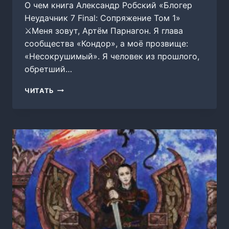
О чем книга Александр Робский «Блогер
Неудачник 7 Final: Сопряжение Том 1»
⚔Меня зовут, Артём Парнагон. Я глава
сообщества «Кондор», а моё прозвище:
«Несокрушимый». Я человек из прошлого,
обретший…
БЛОГЕР
ЧИТАТЬ
НЕУДАЧНИК
7
FINAL:
СОПРЯЖЕНИЕ
ТОМ
1