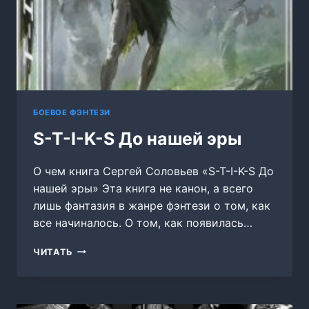
БОЕВОЕ ФЭНТЕЗИ
S-T-I-K-S До нашей эры
О чем книга Сергей Соловьев «S-T-I-K-S До
нашей эры» Эта книга не канон, а всего
лишь фантазия в жанре фэнтези о том, как
все начиналось. О том, как появилась…
S-
ЧИТАТЬ
T-
I-
K-
S