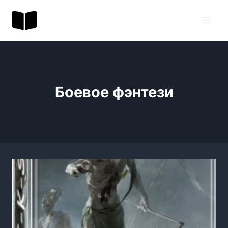
Перейти
BookToday.ru
к
содержимому
Боевое фэнтези