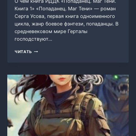
О чем книга ИДДК «Попаданец. Маг Тени.
Книга 1» «Попаданец. Маг Тени» — роман
Серга Усова, первая книга одноименного
цикла, жанр боевое фэнтези, попаданцы. В
средневековом мире Герталы
господствуют…
ПОПАДАНЕЦ.
ЧИТАТЬ
МАГ
ТЕНИ.
КНИГА
1