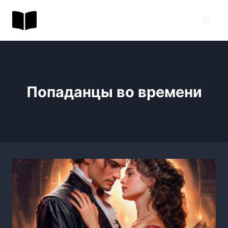
Перейти
BookToday.ru
к
содержимому
Попаданцы во времени