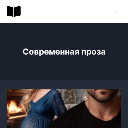
Перейти
BookToday.ru
к
содержимому
Современная проза