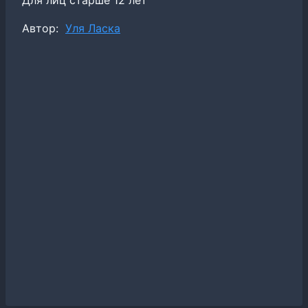
Метки
Автор:
Уля Ласка
записи: