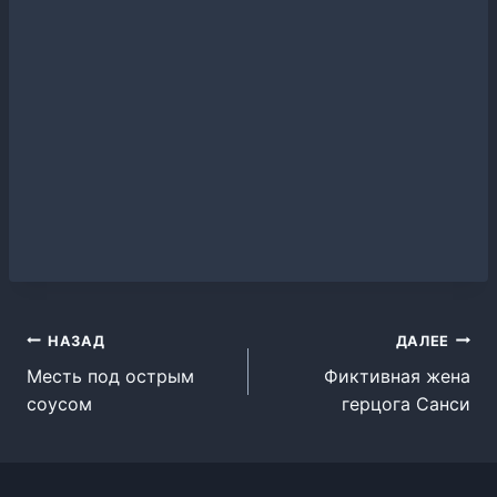
Навигация
НАЗАД
ДАЛЕЕ
Месть под острым
Фиктивная жена
по
соусом
герцога Санси
записям