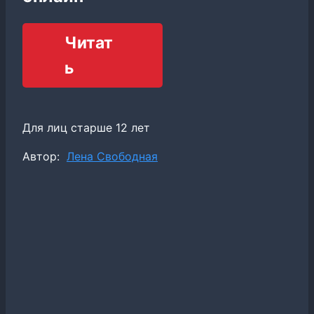
Читат
ь
Для лиц старше 12 лет
Метки
Автор:
Лена Свободная
записи: