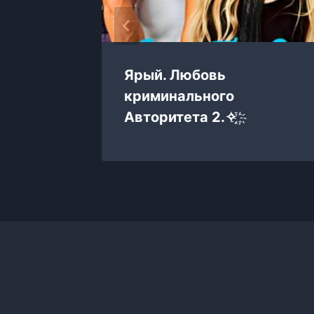
ь
Ярый. Любовь
криминального
Авторитета 2.✧ ҈ ҉