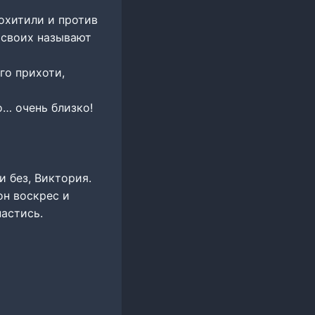
охитили и против
и своих называют
го прихоти,
о… очень близко!
и без, Виктория.
он воскрес и
пастись.