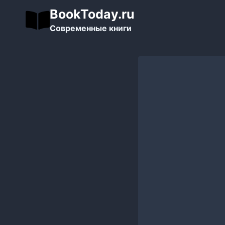
Перейти
BookToday.ru
к
Современные книги
содержимому