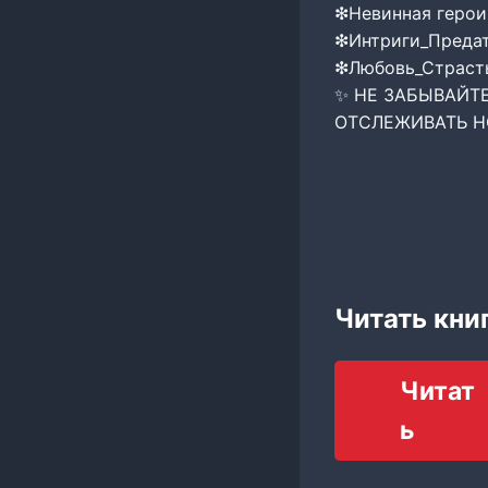
❇︎︎Невинная геро
❇︎︎Интриги_Преда
❇︎︎Любовь_Страс
✨ НЕ ЗАБЫВАЙТ
ОТСЛЕЖИВАТЬ НОВ
Читать кни
Читат
ь