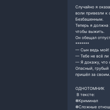
Случайно я оказа
воли привезли к 
Безбашенным.
Теперь я должна 
чтобы выжить.
Он обещал отпуст
*******
— Сын ведь мой! 
— Тебе не всё ли
— Я докажу, что 
Опасный, грубый
пришёл за своим.
ОДНОТОМНИК
В тексте:
❇︎︎︎Криминал
❇︎︎Сложные отно