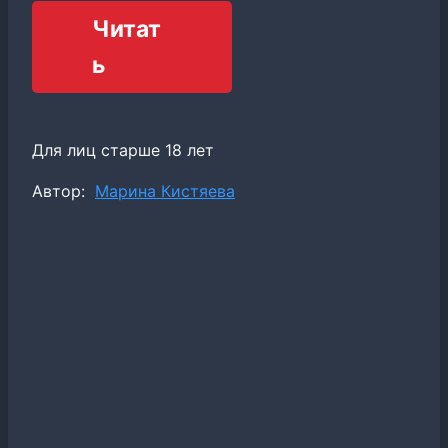
Читат
ь
Для лиц старше 18 лет
Метки
Автор:
Марина Кистяева
записи: