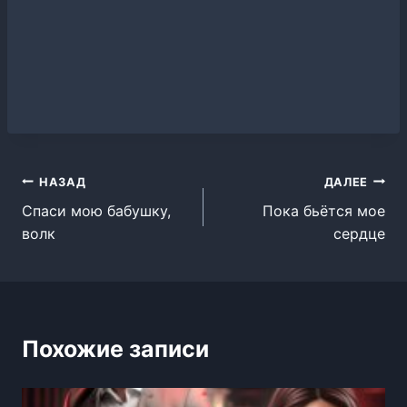
Навигация
НАЗАД
ДАЛЕЕ
Спаси мою бабушку,
Пока бьётся мое
по
волк
сердце
записям
Похожие записи