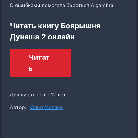
С ошибками помогала бороться Algambra
Читать книгу Боярышня
Дуняша 2 онлайн
Читат
ь
Для лиц старше 12 лет
Метки
Автор:
Юлия Меллер
записи: