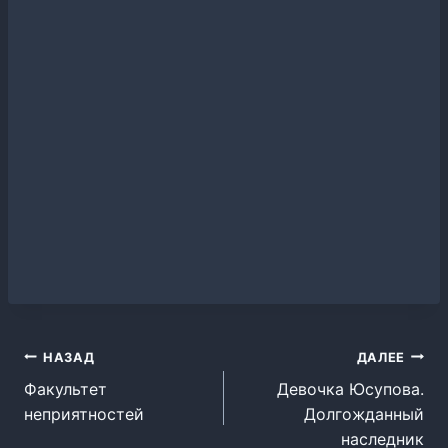
Навигация
НАЗАД
ДАЛЕЕ
Факультет
Девочка Юсупова.
по
неприятностей
Долгожданный
записям
наследник