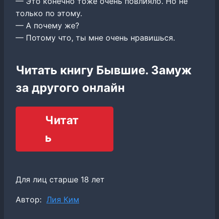
— Это конечно тоже очень повлияло. Но не
только по этому.
— А почему же?
— Потому что, ты мне очень нравишься.
Читать книгу Бывшие. Замуж
за другого онлайн
Читат
ь
Для лиц старше 18 лет
Метки
Автор:
Лия Ким
записи: