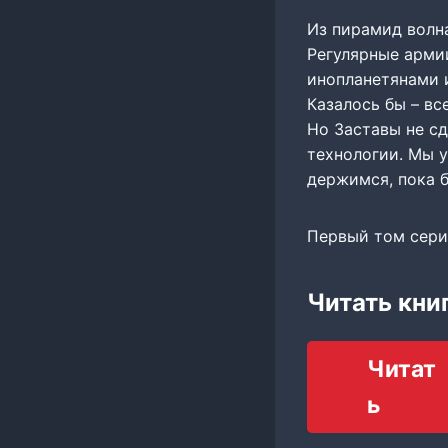
Из пирамид волн
Регулярные арми
инопланетянами 
Казалось бы – вс
Но Заставы не с
технологии. Мы 
держимся, пока 
Первый том серии 
Читать кни
Читат
ь