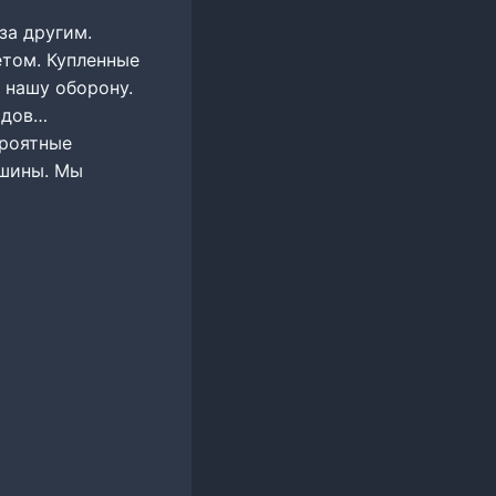
за другим.
етом. Купленные
 нашу оборону.
идов…
ероятные
ашины. Мы