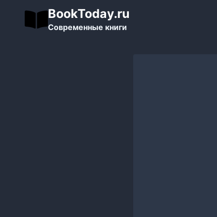
Перейти
BookToday.ru
к
Современные книги
содержимому