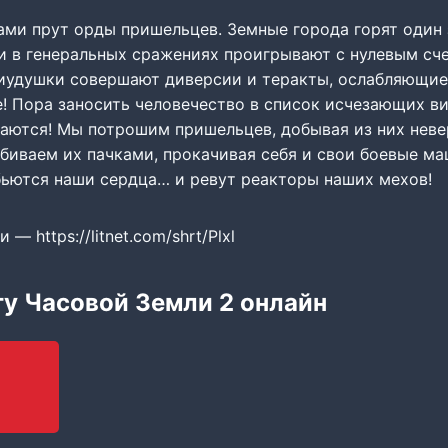
ами прут орды пришельцев. Земные города горят один 
и в генеральных сражениях проигрывают с нулевым сч
иудушки совершают диверсии и теракты, ослабляющие
е! Пора заносить человечество в список исчезающих в
даются! Мы потрошим пришельцев, добывая из них нев
убиваем их пачками, прокачивая себя и свои боевые м
бьются наши сердца… и ревут реакторы наших мехов!
— https://litnet.com/shrt/Plxl
гу Часовой Земли 2 онлайн