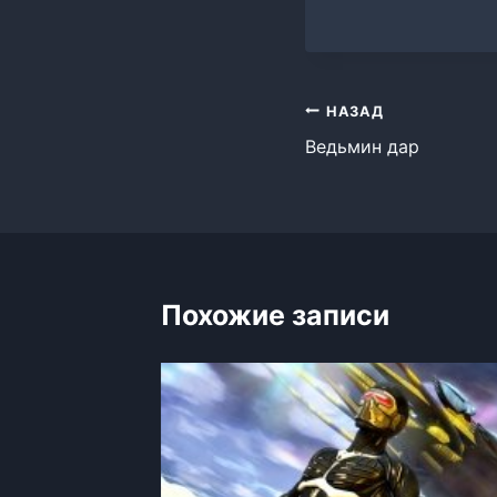
Навигация
НАЗАД
Ведьмин дар
по
записям
Похожие записи