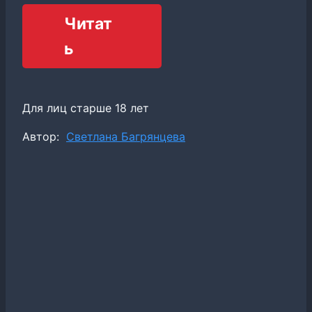
Читат
ь
Для лиц старше 18 лет
Метки
Автор:
Светлана Багрянцева
записи: