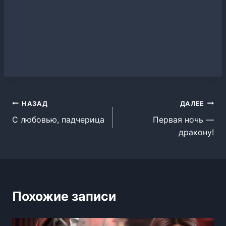
Навигация
НАЗАД
ДАЛЕЕ
С любовью, падчерица
Первая ночь —
по
дракону!
записям
Похожие записи