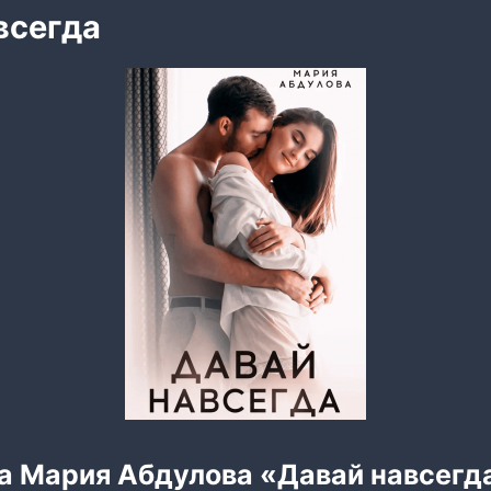
всегда
га Мария Абдулова «Давай навсегд