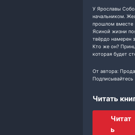
У Ярославы Собол
начальником. Жел
прошлом вместе 
Ясиной жизни поя
твёрдо намерен з
Кто же он? Принц
которая будет ст
От автора: Прода
Подписывайтесь 
Читать кни
Читат
ь