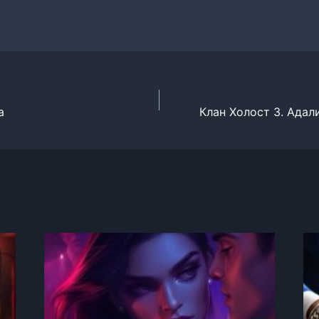
а
Клан Холост 3. Адал