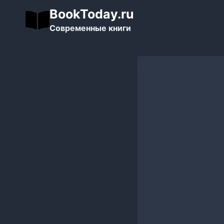
Перейти
BookToday.ru
к
Современные книги
содержимому