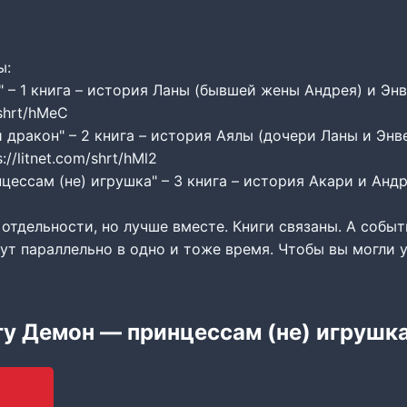
ы:
а" – 1 книга – история Ланы (бывшей жены Андрея) и 
/shrt/hMeC
й дракон" – 2 книга – история Аялы (дочери Ланы и Эн
/litnet.com/shrt/hMl2
цессам (не) игрушка" – 3 книга – история Акари и Анд
отдельности, но лучше вместе. Книги связаны. А событ
ут параллельно в одно и тоже время. Чтобы вы могли 
гу Демон — принцессам (не) игрушк