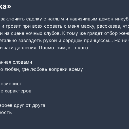
ка»
 заключить сделку с наглым и навязчивым демон-инкуб
 и грозит при всех сорвать с меня маску, рассказав, ч
и на сцене ночных клубов. К тому же грядет отбор жени
легально завладеть рукой и сердцем принцессы… Но ни
рычаги давления. Посмотрим, кто кого…
анная словами
о любви, где любовь вопреки всему
люзионист
е характеров
роев друг от друга
ность
в