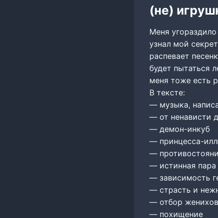
(не) игруш
Меня угораздило
узнал мой секрет
распевает песенк
будет пытаться 
меня тоже есть 
В тексте:
— музыка, напис
— от ненависти д
— демон-инкуб
— принцесса-ил
— противостояни
— истинная пара
— зависимость ге
— страсть и неж
— отбор женихо
— похищение