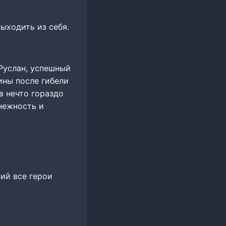
ыходить из себя.
 Руслан, успешный
ины после гибели
в нечто гораздо
нежность и
ий все герои