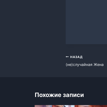
Навигация
НАЗАД
(не)случайная Жена
по
записям
Похожие записи