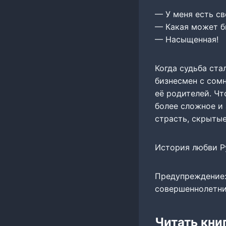
— У меня есть св
— Какая может бы
— Насыщенная!
Когда судьба ста
бизнесмен с сом
её родителей. Чт
более сложное и
страсть, скрыты
История любви Р
Предупреждение:
совершеннолетние
Читать кни