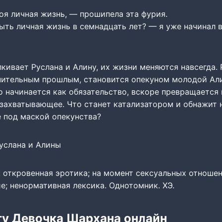
оя личная жизнь, — прошипела эта фурия.
ть личная жизнь в семнадцать лет? — я уже начинал в
лкивает Руслана и Алину, их жизни меняются навсегда.
нительным прошлым, становится опекуном молодой Ал
о начинается как обязательство, вскоре превращается 
 захватывающее. Что станет катализатором и обнажит 
е под маской опекунства?
услана и Алины
 откровенная эротика; на момент сексуальных отношен
; ненормативная лексика. Однотомник. ХЭ.
гу Девочка Шархана онлайн