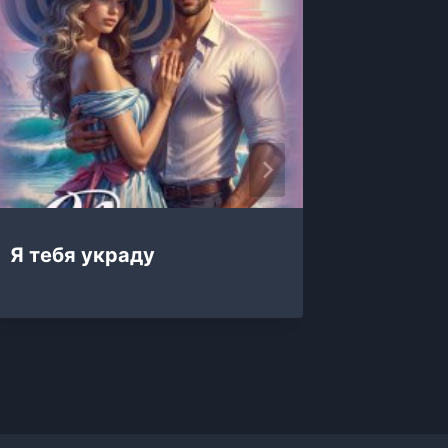
Я тебя украду
Я тебя