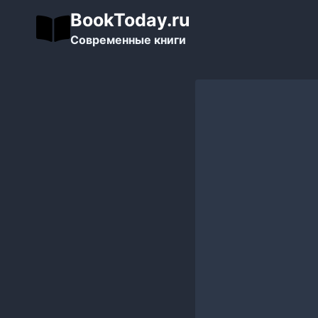
Перейти
BookToday.ru
к
Современные книги
содержимому