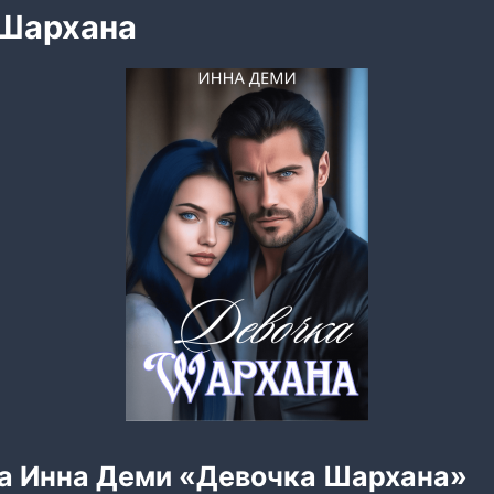
 Шархана
га Инна Деми «Девочка Шархана»