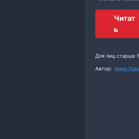
Читат
ь
Для лиц старше 1
Метки
Автор:
Инна Дем
записи: