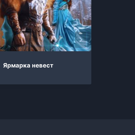
Ярмарка невест
Яркие 
Беспол