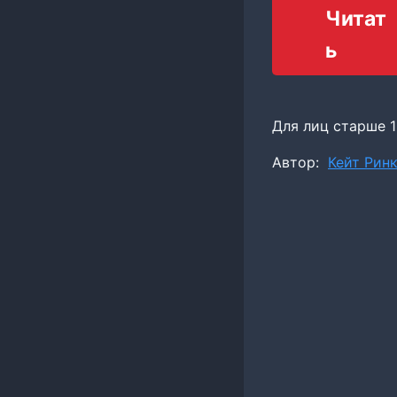
Читат
ь
Для лиц старше 1
Метки
Автор:
Кейт Рин
записи: