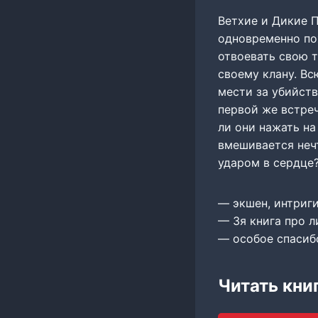
Ветхие и Дикие 
одновременно по
отвоевать свою 
своему клану. Вс
мести за убийств
первой же встреч
ли они нажать на
вмешивается нечт
ударом в сердце
— экшен, интриги
— 3я книга про л
— особое спасиб
Читать кни