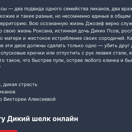
Псы — два подвида одного семейства ликанов, два вра
хожие и такие разные, но несомненно единые в общем
территорию. Всю осознанную жизнь Джозеф верно слу
ю свою жизнь Роксана, истинная дочь Диких Псов, рос
о матери и жестокое истребление своих сородичей. Ка
е эти двое должны сделать только одно — убить друг 
 спусковые крючки или отпустить с рук лезвия стали, е
о такое, что быстрее пули, острее любого клинка и б
?
, дикая страсть
иканов
о Виктории Алексеевой
гу Дикий шелк онлайн