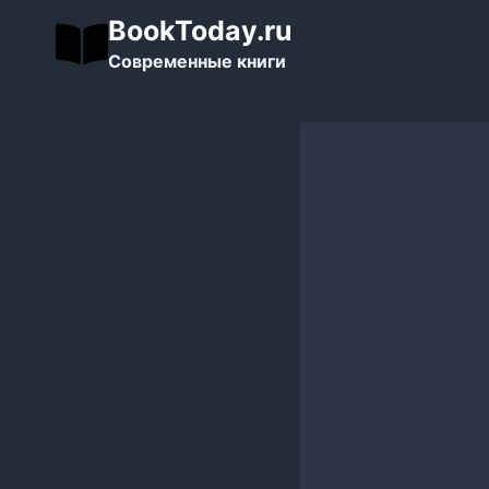
Перейти
BookToday.ru
к
Современные книги
содержимому