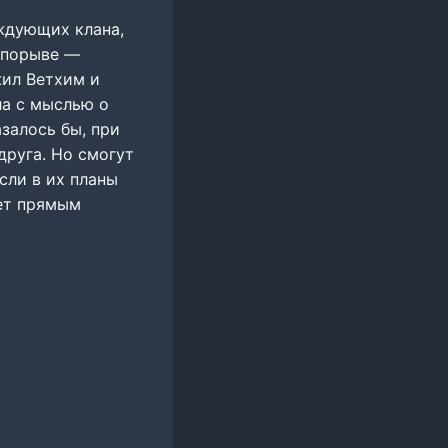
ждующих клана,
 порыве —
жил Ветхим и
ла с мыслью о
залось бы, при
друга. Но смогут
сли в их планы
ьет прямым