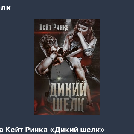
елк
а Кейт Ринка «Дикий шелк»