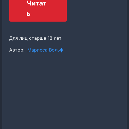
Читат
ь
Для лиц старше 18 лет
Метки
Автор:
Марисса Вольф
записи: