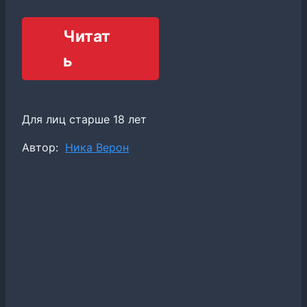
Читат
ь
Для лиц старше 18 лет
Метки
Автор:
Ника Верон
записи: