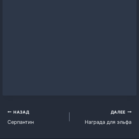
Навигация
НАЗАД
ДАЛЕЕ
Серпантин
Награда для эльфа
по
записям