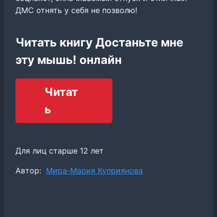
ДМС отнять у себя не позволю!
Читать книгу Достаньте мне
эту мышь! онлайн
Читат
ь
Для лиц старше 12 лет
Метки
Автор:
Мира-Мария Куприянова
записи: