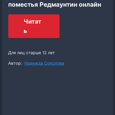
поместья Редмаунтин онлайн
Читат
ь
Для лиц старше 12 лет
Метки
Автор:
Надежда Соколова
записи: