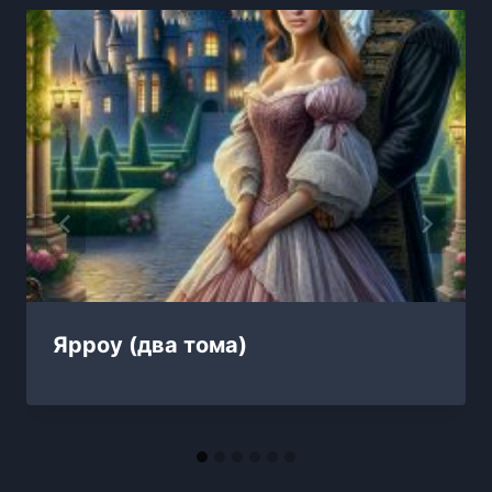
Ярроу (два тома)