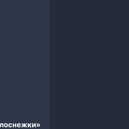
елоснежки»