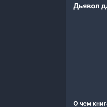
Дьявол д
О чем кни