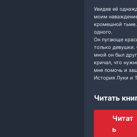
Увидев её однажд
моим наваждение
кромешной тьме. 
одного.
Он пугающе краси
только девушки. 
мной он был друг
кричал, что нужн
мне помочь и защ
История Луки и Т
Читать кни
Читат
ь