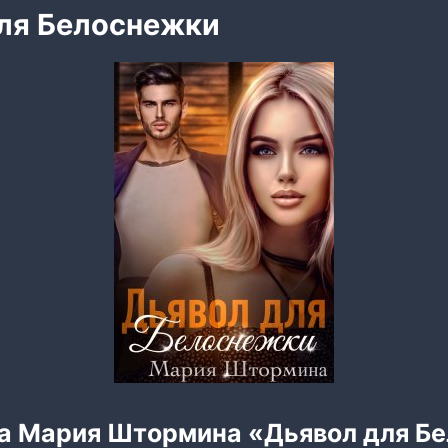
ля Белоснежки
га Мария Штормина «Дьявол для Б