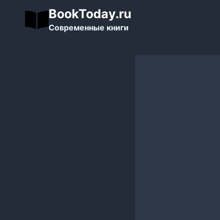
Перейти
BookToday.ru
к
Современные книги
содержимому