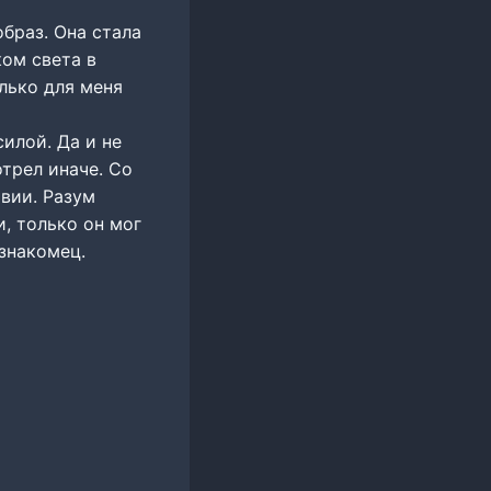
браз. Она стала
ом света в
олько для меня
силой. Да и не
трел иначе. Со
твии. Разум
, только он мог
знакомец.