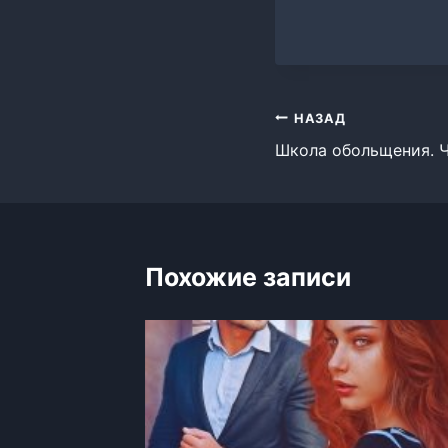
Навигация
НАЗАД
Школа обольщения. Ч
по
записям
Похожие записи