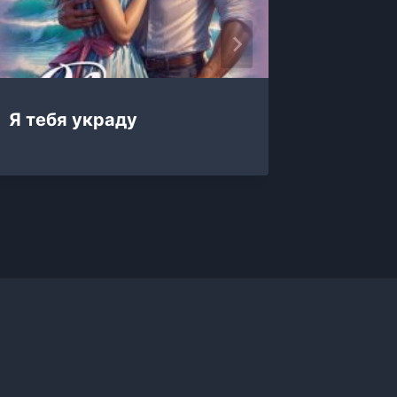
Я тебя украду
Я тебя