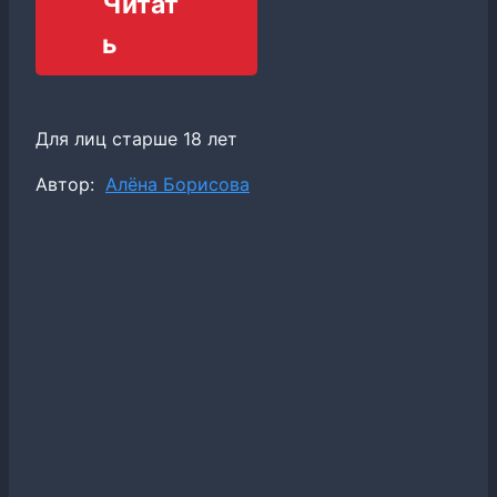
Читат
ь
Для лиц старше 18 лет
Метки
Автор:
Алёна Борисова
записи: