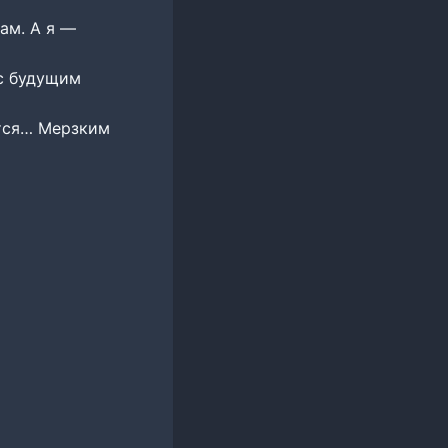
ам. А я —
 с будущим
ется… Мерзким