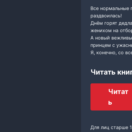
Все нормальные 
раздвоилась!
Днём горят дедла
женихом на отбор
А новый вежливы
принцем с ужасн
Я, конечно, со в
Читать кни
Читат
ь
Для лиц старше 1