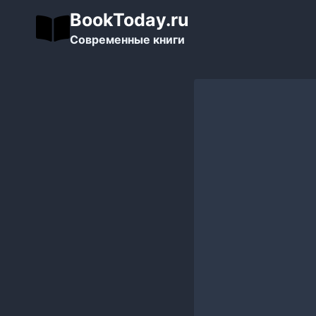
Перейти
BookToday.ru
к
Современные книги
содержимому