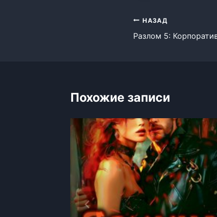
Навигация
НАЗАД
Разлом 5: Корпорати
по
записям
Похожие записи