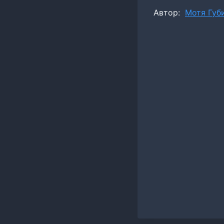
Метки
Автор:
Мотя Губ
записи: