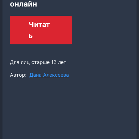
онлайн
Читат
ь
Для лиц старше 12 лет
Метки
Автор:
Дана Алексеева
записи: