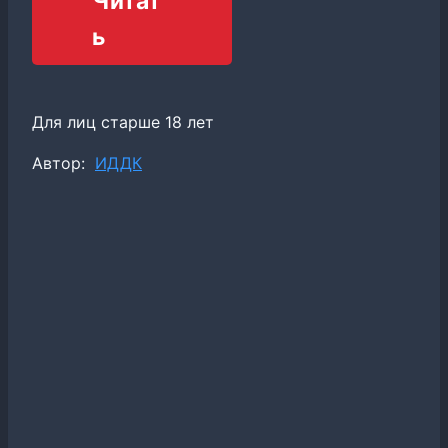
Читат
ь
Для лиц старше 18 лет
Метки
Автор:
ИДДК
записи: