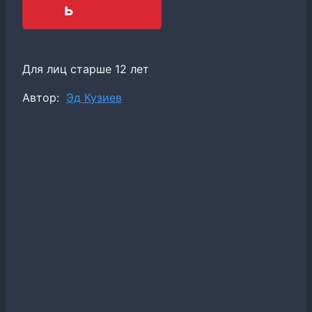
ь
Для лиц старше 12 лет
Метки
Автор:
Эд Кузиев
записи: