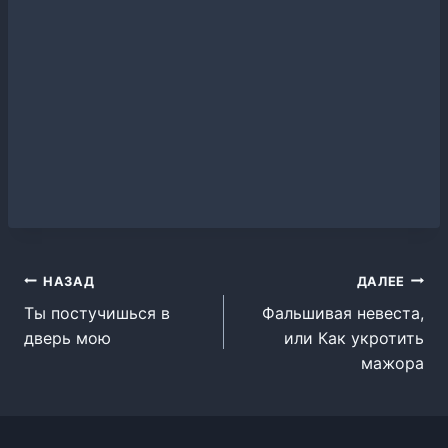
Навигация
НАЗАД
ДАЛЕЕ
Ты постучишься в
Фальшивая невеста,
по
дверь мою
или Как укротить
записям
мажора