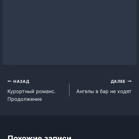
Навигация
НАЗАД
ДАЛЕЕ
Курортный романс.
Ангелы в бар не ходят
по
Продолжение
записям
Похожие записи