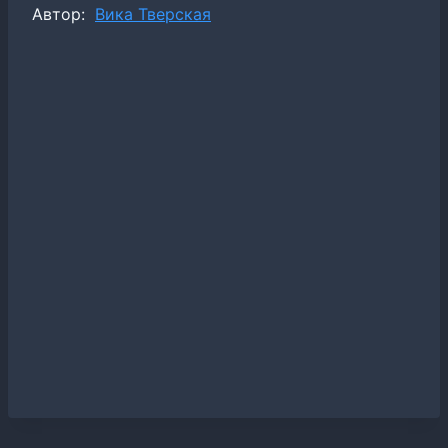
Метки
Автор:
Вика Тверская
записи: