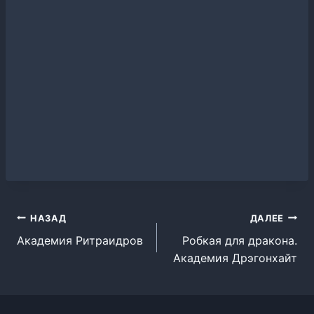
Навигация
НАЗАД
ДАЛЕЕ
Академия Ритраидров
Робкая для дракона.
по
Академия Дрэгонхайт
записям