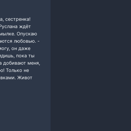
, сестренка!
 Руслана ждёт
хмылке. Опускаю
аются любовью. -
могу, он даже
идишь, пока ты
а добивают меня,
ю! Только не
ывками. Живот