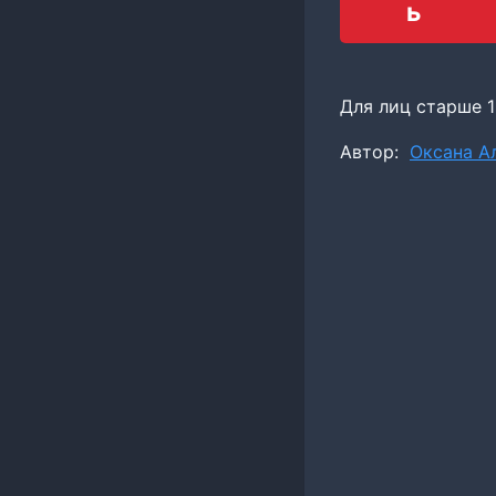
ь
Для лиц старше 1
Метки
Автор:
Оксана А
записи: