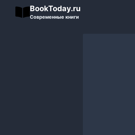
Перейти
BookToday.ru
к
Современные книги
содержимому