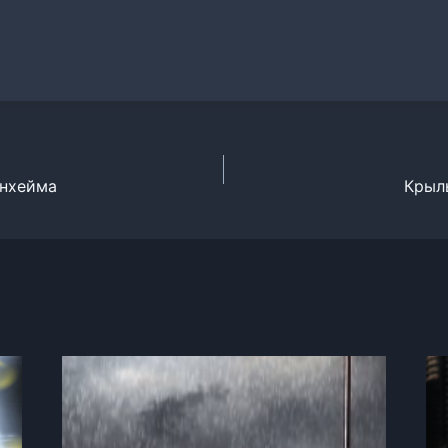
енхейма
Крыль