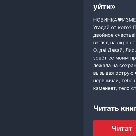
уйти»
НОВИНКА‍❤️‍ИЗМЕ
Угадай от кого? 
двойное счастье
взгляд на экран 
О, да! Давай, Ли
зовёт её моим пр
лежала на сохран
вызывая острую б
нервничай, тебе 
каменеет, тело с
Читать кни
Читат