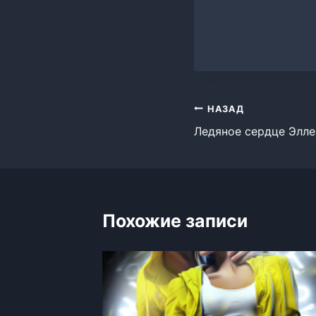
Навигация
НАЗАД
Ледяное сердце Элл
по
записям
Похожие записи