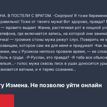
НА. В ПОСТЕЛИ С ВРАГОМ. -Сюрприз! Я тоже беременна
Правильно! Тоже от твоего мужа! Вот здорово, правда?
! — ядовито выдает Жанна, растягивая рот в хищной у
телефона, где включается запись, на которой они заним
сичка! — громкие стоны мужа режут слух. Поверить не 
озвищем, которое сам же для меня и придумал! -Как в
ении, мы с Русиком неплохо провели время, — ее слов
оль в груди. -Р-Руслан, это правда? -Я тебе все объясн
нельзя…- голос мужа сквозь писк в ушах доносится ур
тановится ватным, и я теряю сознание…
гу Измена. Не позволю уйти онлайн