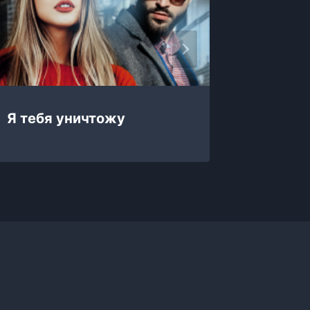
Я тебя уничтожу
Я тебя