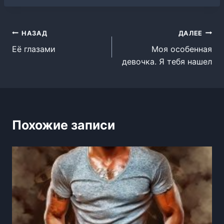
Навигация
НАЗАД
ДАЛЕЕ
Её глазами
Моя особенная
по
девочка. Я тебя нашел
записям
Похожие записи