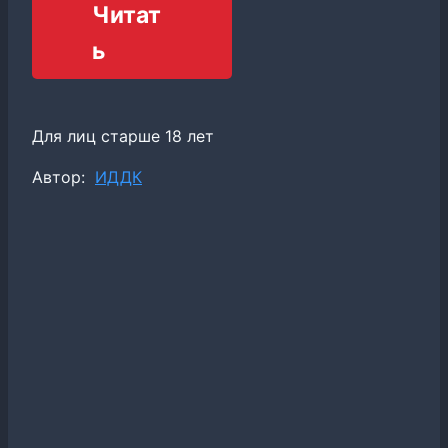
Читат
ь
Для лиц старше 18 лет
Метки
Автор:
ИДДК
записи: