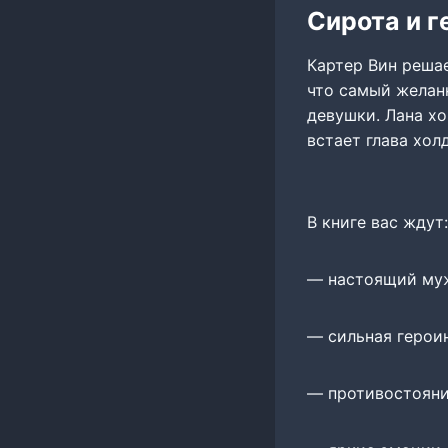
Сирота и 
Картер Вин решае
что самый желан
девушки. Лана хо
встает глава хол
В книге вас ждут:
— настоящий му
— сильная герои
— противостояни