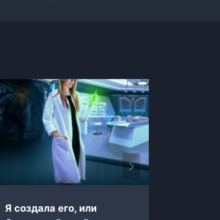
Я создала его, или
Я прос