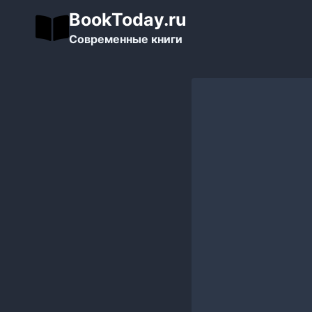
Перейти
BookToday.ru
к
Современные книги
содержимому