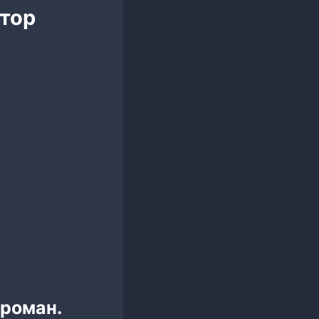
ктор
 роман.