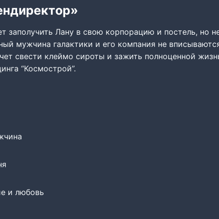
гендиректор»
т заполучить Лану в свою корпорацию и постель, но н
ный мужчина галактики и его компания не вписываются
чет свести клеймо сироты и зажить полноценной жизнь
динга “Космострой”.
жчина
ня
е и любовь