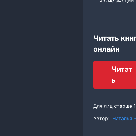
— яркие эмоции
Читать кни
онлайн
Читат
ь
Для лиц старше 1
Метки
Автор:
Наталья 
записи: