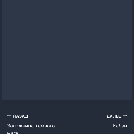
Навигация
НАЗАД
ДАЛЕЕ
Заложница тёмного
Кабан
по
мага