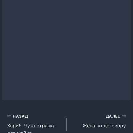
Навигация
НАЗАД
ДАЛЕЕ
Хэриб. Чужестранка
Жена по договору
по
для шейха