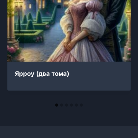
Ярроу (два тома)