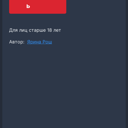
ь
Для лиц старше 18 лет
Метки
Автор:
Ярина Рош
записи: