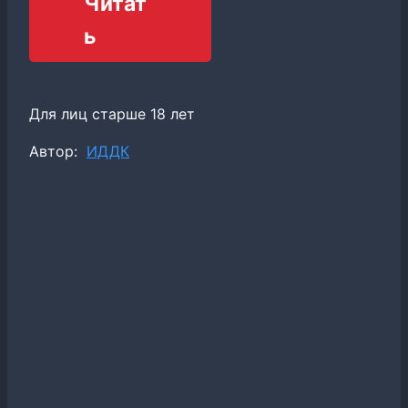
Читат
ь
Для лиц старше 18 лет
Метки
Автор:
ИДДК
записи: