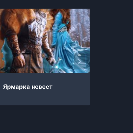
Ярмарка невест
Яркие 
Беспол