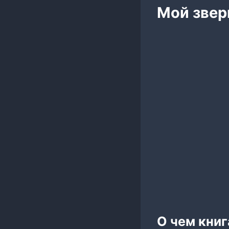
Мой звер
О чем кни