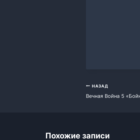
Навигация
НАЗАД
Вечная Война 5 «Бойн
по
записям
Похожие записи