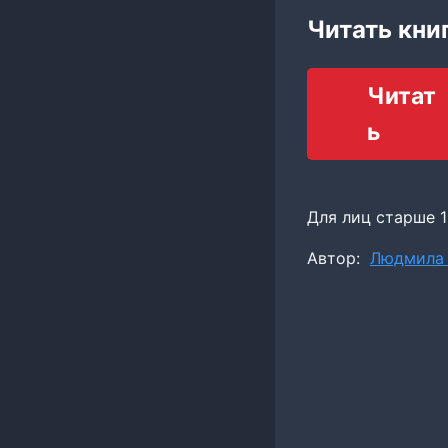
Читать кни
Читат
ь
Для лиц старше 1
Метки
Автор:
Людмила 
записи: