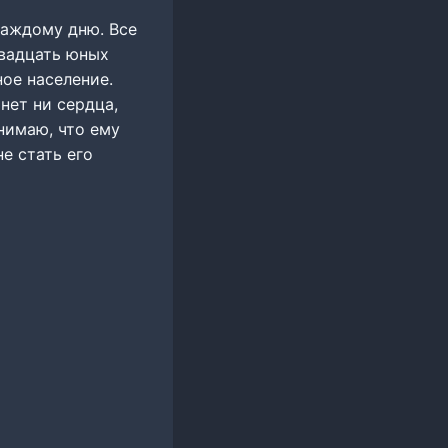
 каждому дню. Все
Двадцать юных
ное население.
 нет ни сердца,
нимаю, что ему
не стать его