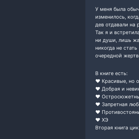
У меня была обыч
изменилось, ког
дев отдавали на 
Так я и встретил
ни души, лишь жа
никогда не стать
очередной жертв
В книге есть:
❤️ Красивые, но 
❤️ Добрая и неви
❤️ Остросюжетн
❤️ Запретная люб
❤️ Противостоян
❤️ ХЭ
Вторая книга цикла