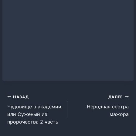
Навигация
НАЗАД
ДАЛЕЕ
Чудовище в академии,
Неродная сестра
по
или Суженый из
мажора
записям
пророчества 2 часть