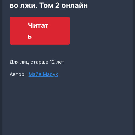
во лжи. Том 2 онлайн
Читат
ь
Для лиц старше 12 лет
Метки
Автор:
Майя Марук
записи: